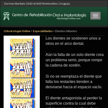
German Barbato 1363 of 603 Montevideo, Uruguay
Cambia
Odontología Online
>
Especialidades
>
Dientes faltantes
Los dientes se sostienen unos a
otros en el arco dental.
Aún la falta de un solo diente crea
un problema serio, porque rompe
la cadena de sostén.
Si no se reemplaza el diente que
falta los restantes tienden a
desviarse hacia el espacio vacío.
El diente antagonista al perder la
superficie contra la cual debe