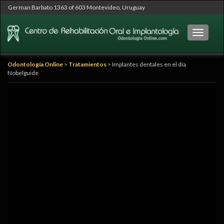
German Barbato 1363 of 603 Montevideo, Uruguay
Cambia
Odontología Online
>
Tratamientos
>
Implantes dentales en el día
Nobelguide