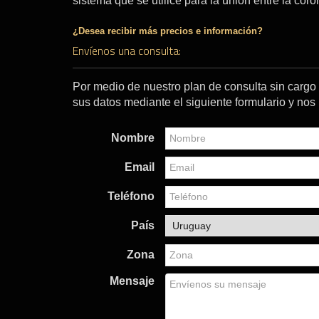
sistema que se utilice para la unión entre la coro
¿Desea recibir más precios e información?
Envíenos una consulta:
Por medio de nuestro plan de consulta sin carg
sus datos mediante el siguiente formulario y no
Nombre
Email
Teléfono
País
Zona
Mensaje