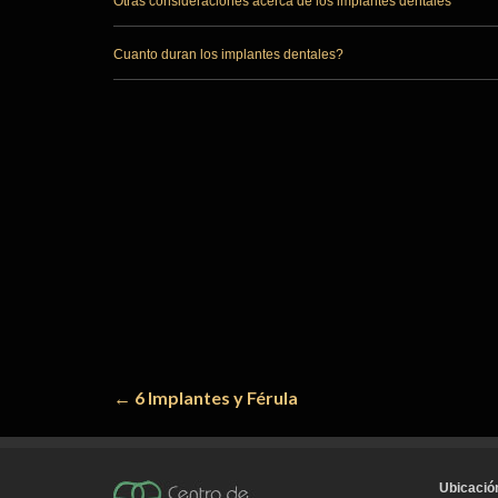
Otras consideraciones acerca de los implantes dentales
Cuanto duran los implantes dentales?
Navegación
←
6 Implantes y Férula
de
entradas
Ubicació