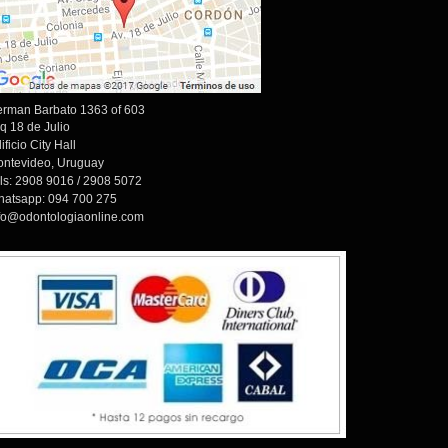
rman Barbato 1363 of 603
q 18 de Julio
ificio City Hall
ntevideo, Uruguay
ls: 2908 9016 / 2908 5072
atsapp: 094 700 275
fo@odontologiaonline.com