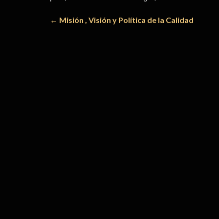
Navegación
←
Misión , Visión y Política de la Calidad
de
entradas