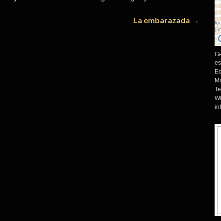
La embarazada
→
Ge
es
Ed
Mo
Te
Wh
in