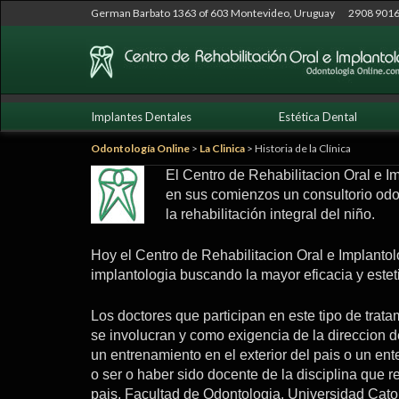
German Barbato 1363 of 603 Montevideo, Uruguay
2908 9016
Ir
Implantes Dentales
Estética Dental
al
contenido
Odontología Online
>
La Clinica
>
Historia de la Clínica
El Centro de Rehabilitacion Oral e I
en sus comienzos un consultorio odont
la rehabilitación integral del niño.
Hoy el Centro de Rehabilitacion Oral e Implantolo
implantologia buscando la mayor eficacia y estet
Los doctores que participan en este tipo de trata
se involucran y como exigencia de la direccion d
un entrenamiento en el exterior del pais o un e
o ser o haber sido docente de la disciplina que r
pais, Facultad de Odontologia, Universidad Cato