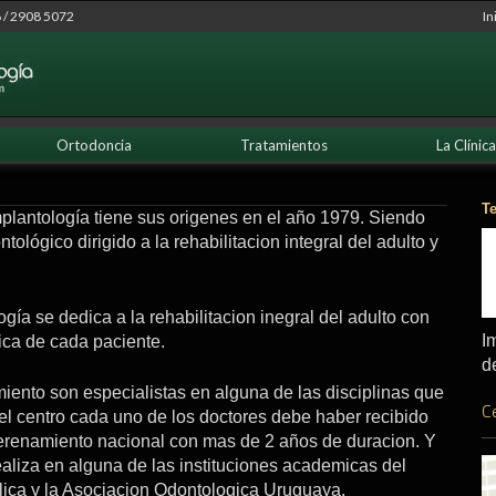
 / 2908 5072
In
Ortodoncia
Tratamientos
La Clínica
T
mplantología tiene sus origenes en el año 1979. Siendo
ológico dirigido a la rehabilitacion integral del adulto y
gía se dedica a la rehabilitacion inegral del adulto con
I
ica de cada paciente.
d
miento son especialistas en alguna de las disciplinas que
C
el centro cada uno de los doctores debe haber recibido
nterenamiento nacional con mas de 2 años de duracion. Y
ealiza en alguna de las instituciones academicas del
lica y la Asociacion Odontologica Uruguaya.